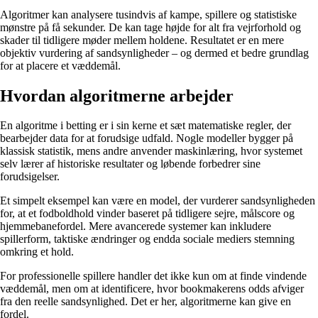
Algoritmer kan analysere tusindvis af kampe, spillere og statistiske
mønstre på få sekunder. De kan tage højde for alt fra vejrforhold og
skader til tidligere møder mellem holdene. Resultatet er en mere
objektiv vurdering af sandsynligheder – og dermed et bedre grundlag
for at placere et væddemål.
Hvordan algoritmerne arbejder
En algoritme i betting er i sin kerne et sæt matematiske regler, der
bearbejder data for at forudsige udfald. Nogle modeller bygger på
klassisk statistik, mens andre anvender maskinlæring, hvor systemet
selv lærer af historiske resultater og løbende forbedrer sine
forudsigelser.
Et simpelt eksempel kan være en model, der vurderer sandsynligheden
for, at et fodboldhold vinder baseret på tidligere sejre, målscore og
hjemmebanefordel. Mere avancerede systemer kan inkludere
spillerform, taktiske ændringer og endda sociale mediers stemning
omkring et hold.
For professionelle spillere handler det ikke kun om at finde vindende
væddemål, men om at identificere, hvor bookmakerens odds afviger
fra den reelle sandsynlighed. Det er her, algoritmerne kan give en
fordel.