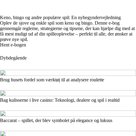
Keno, bingo og andre populære spil: En nybegyndervejledning
Oplev de sjove og enkle spil som keno og bingo. Denne e-bog
gennemgår reglerne, strategierne og tipsene, der kan hjælpe dig med at
få mest muligt ud af din spilleoplevelse – perfekt til alle, der ønsker at
prøve nye spil.
Hent e-bogen
Dybdegående
Brug husets fordel som værktøj til at analysere roulette
Bag kulisserne i live casino: Teknologi, dealere og spil i realtid
Baccarat – spillet, der blev symbolet på elegance og luksus