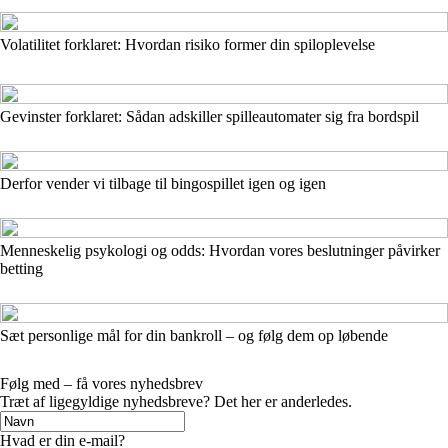
Volatilitet forklaret: Hvordan risiko former din spiloplevelse
Gevinster forklaret: Sådan adskiller spilleautomater sig fra bordspil
Derfor vender vi tilbage til bingospillet igen og igen
Menneskelig psykologi og odds: Hvordan vores beslutninger påvirker
betting
Sæt personlige mål for din bankroll – og følg dem op løbende
Følg med – få vores nyhedsbrev
Træt af ligegyldige nyhedsbreve? Det her er anderledes.
Hvad er din e-mail?