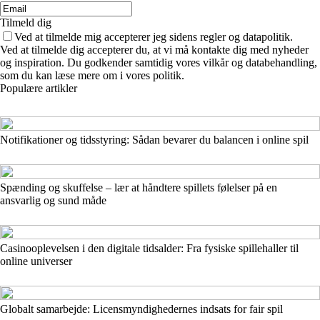
Tilmeld dig
Ved at tilmelde mig accepterer jeg sidens regler og datapolitik.
Ved at tilmelde dig accepterer du, at vi må kontakte dig med nyheder
og inspiration. Du godkender samtidig vores vilkår og databehandling,
som du kan læse mere om i vores politik.
Populære artikler
Notifikationer og tidsstyring: Sådan bevarer du balancen i online spil
Spænding og skuffelse – lær at håndtere spillets følelser på en
ansvarlig og sund måde
Casinooplevelsen i den digitale tidsalder: Fra fysiske spillehaller til
online universer
Globalt samarbejde: Licensmyndighedernes indsats for fair spil