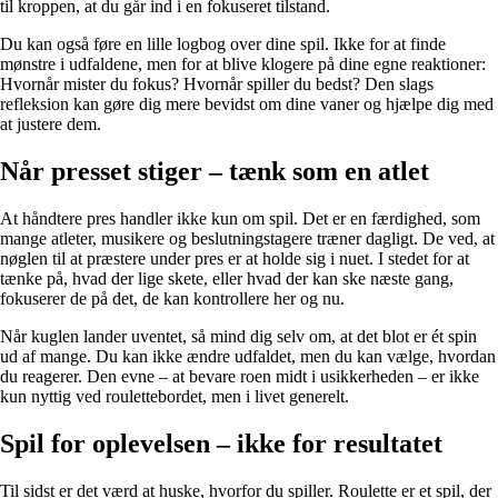
til kroppen, at du går ind i en fokuseret tilstand.
Du kan også føre en lille logbog over dine spil. Ikke for at finde
mønstre i udfaldene, men for at blive klogere på dine egne reaktioner:
Hvornår mister du fokus? Hvornår spiller du bedst? Den slags
refleksion kan gøre dig mere bevidst om dine vaner og hjælpe dig med
at justere dem.
Når presset stiger – tænk som en atlet
At håndtere pres handler ikke kun om spil. Det er en færdighed, som
mange atleter, musikere og beslutningstagere træner dagligt. De ved, at
nøglen til at præstere under pres er at holde sig i nuet. I stedet for at
tænke på, hvad der lige skete, eller hvad der kan ske næste gang,
fokuserer de på det, de kan kontrollere her og nu.
Når kuglen lander uventet, så mind dig selv om, at det blot er ét spin
ud af mange. Du kan ikke ændre udfaldet, men du kan vælge, hvordan
du reagerer. Den evne – at bevare roen midt i usikkerheden – er ikke
kun nyttig ved roulettebordet, men i livet generelt.
Spil for oplevelsen – ikke for resultatet
Til sidst er det værd at huske, hvorfor du spiller. Roulette er et spil, der