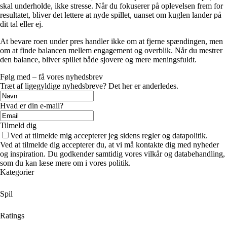
skal underholde, ikke stresse. Når du fokuserer på oplevelsen frem for
resultatet, bliver det lettere at nyde spillet, uanset om kuglen lander på
dit tal eller ej.
At bevare roen under pres handler ikke om at fjerne spændingen, men
om at finde balancen mellem engagement og overblik. Når du mestrer
den balance, bliver spillet både sjovere og mere meningsfuldt.
Følg med – få vores nyhedsbrev
Træt af ligegyldige nyhedsbreve? Det her er anderledes.
Hvad er din e-mail?
Tilmeld dig
Ved at tilmelde mig accepterer jeg sidens regler og datapolitik.
Ved at tilmelde dig accepterer du, at vi må kontakte dig med nyheder
og inspiration. Du godkender samtidig vores vilkår og databehandling,
som du kan læse mere om i vores politik.
Kategorier
Spil
Ratings