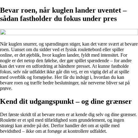
Bevar roen, når kuglen lander uventet –
sådan fastholder du fokus under pres
Når kuglen snurrer, og spændingen stiger, kan det være svært at bevare
roen. Uanset om du sidder ved et fysisk roulettebord eller spiller
online, er det øjeblik, hvor kuglen lander, fyldt med intensitet. For
nogle er det netop den følelse, der gør spillet spændende – for andre
kan det være en udfordring at håndtere presset. At kunne fastholde
fokus, selv når udfaldet ikke går din vej, er en vigtig del af at spille
med overblik og fornøjelse. Her får du indsigt i, hvordan du kan
bevare roen og træffe bedre beslutninger, når nerverne bliver sat på
prøve.
Kend dit udgangspunkt – og dine grænser
Det første skridt til at bevare roen er at kende dig selv og dine grænser.
Roulette er et spil med tilfældighed som grundelement, og ingen
strategi kan ændre på det. Derfor handler det om at spille med
bevidsthed – ikke om at forsøge at kontrollere udfaldet.