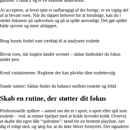
gambler’s fallacy og er en klassisk tankefælde.
At acceptere, at hvert spin er uafhængigt af det forrige, er en vigtig del
af at bevare roen. Når du slipper behovet for at forudsige, kan du i
stedet fokusere på oplevelsen og på at spille ansvarligt. Det gør spillet
både sjovere og mere afslappet.
Brug husets fordel som værktøj til at analysere roulette
Bevar roen, når kuglen lander uventet – sådan fastholder du fokus
under pres
Kend variationerne: Reglerne der kan påvirke dine roulettevalg
Sunde rutiner: Sådan finder du balance mellem roulette og fritid
Skab en rutine, der støtter dit fokus
Professionelle spillere – uanset om det er i sport, e-sport eller spil som
roulette – ved, at rutiner hjælper med at holde hovedet koldt. Overvej
at skabe din egen lille “spilrutine”: tænd for en bestemt playliste, sæt
dig et roligt sted, og sørg for, at du ikke bliver forstyrret. Det signalerer